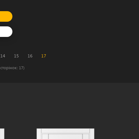
14
15
16
17
сторінок: 17)