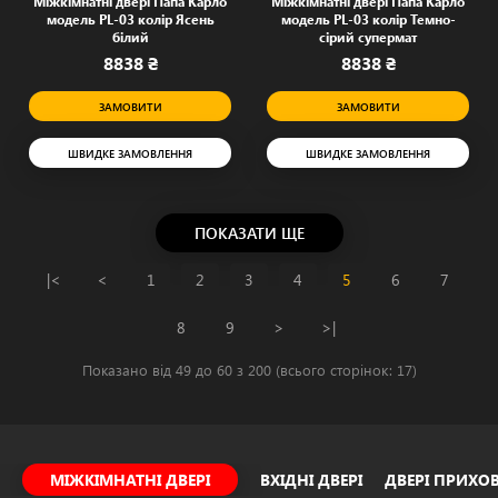
Міжкімнатні двері Папа Карло
Міжкімнатні двері Папа Карло
модель PL-03 колір Ясень
модель PL-03 колір Темно-
білий
сірий супермат
8838 ₴
8838 ₴
ЗАМОВИТИ
ЗАМОВИТИ
ШВИДКЕ ЗАМОВЛЕННЯ
ШВИДКЕ ЗАМОВЛЕННЯ
ПОКАЗАТИ ЩЕ
|<
<
1
2
3
4
5
6
7
8
9
>
>|
Показано від 49 до 60 з 200 (всього сторінок: 17)
МІЖКІМНАТНІ ДВЕРІ
ВХІДНІ ДВЕРІ
ДВЕРІ ПРИХ