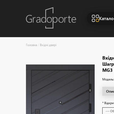
Катало
Вхідні двері
Вхід
Шагр
MG3
Модель:
Опи
* Відкри