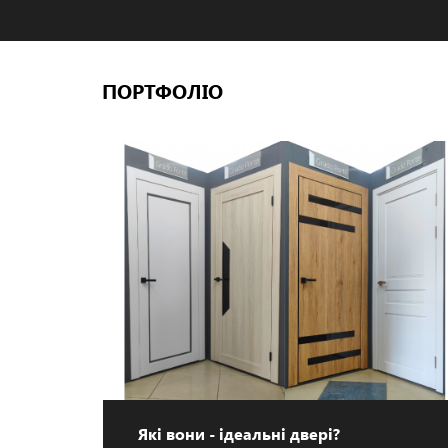
ПОРТФОЛІО
Які вони - ідеальні двері?