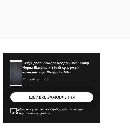
Вхідні двері Abwehr модель Rain (Колір
Чорна Шагрінь + Білий супермат)
комплектація Megapolis MG3
Модель:
Rain 516
ШВИДКЕ ЗАМОВЛЕННЯ
Доставка у всі регіони України, крім тимчасово
окупованих территорій