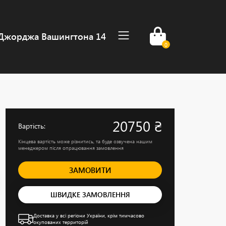
, Джорджа Вашингтона 14
0
20750 ₴
Вартість:
Кінцева вартість може різнитись, та буде озвучена нашим
менеджером після опрацювання замовлення
ЗАМОВИТИ
ШВИДКЕ ЗАМОВЛЕННЯ
Доставка у всі регіони України, крім тимчасово
окупованих территорій