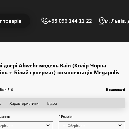
г товарів
+38 096 144 11 22
м. Львів
ні двері Abwehr модель Rain (Колір Чорна
інь + Білий супермат) комплектація Megapolis
Rain 516
В наявності
с
Характеристики
Відео
вання:
* Розмір: