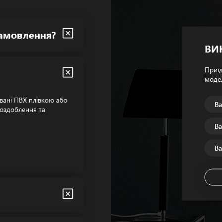
замовлення?
ВИ
Приїд
модел
овані ПВХ плівкою або
 оздоблення та