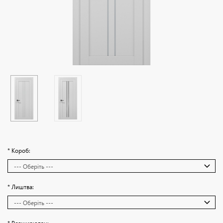
* Короб:
* Лиштва: