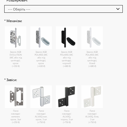
* Розширювач:
* Механізм:
Замок AGB
Замок AGB
Замок AGB
Замок AGB
EVOLUTION
POLARIS (WC
POLARIS (WC
POLARIS (WC
(WC або під
або під
або під
або під
циліндр),
циліндр),
циліндр),
циліндр),
хром
хром
чорний
білий
(+350 ₴)
(+630 ₴)
(+680 ₴)
(+680 ₴)
* Завіси:
Петлі
Петлі
Петлі
Петлі
накладні
накладні
накладні
накладні
метелик
AL143Q мат,
AL143Q,
AL143Q, біла,
хром, 3шт
хром, 3 шт
чорна, 3 шт
3 шт
(+250 ₴)
(+750 ₴)
(+750 ₴)
(+750 ₴)