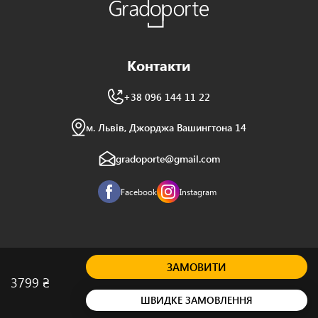
Контакти
+38 096 144 11 22
м. Львів, Джорджа Вашингтона 14
gradoporte@gmail.com
Facebook
Instagram
© Інтернет магазин "Gradoporte" 2010 - 2023
Замовити інтернет-магазин під ключ Веб Студія
BAST
ЗАМОВИТИ
3799 ₴
ШВИДКЕ ЗАМОВЛЕННЯ